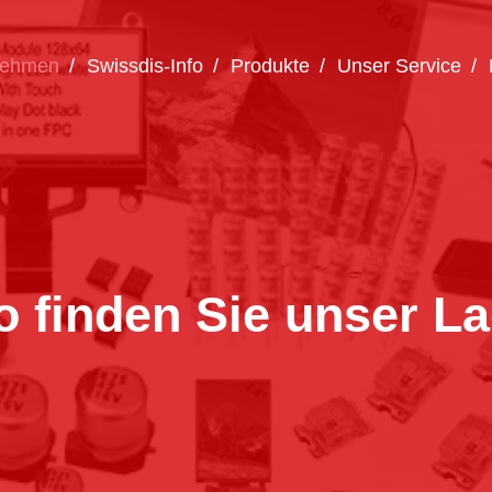
nehmen
Swissdis-Info
Produkte
Unser Service
o finden Sie unser La
Wie können wir Ihnen helfen