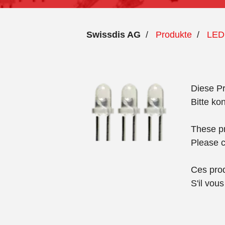
Swissdis AG
/
Produkte
/
LED
Diese Pr
Bitte ko
These pr
Please c
Ces prod
S'il vou