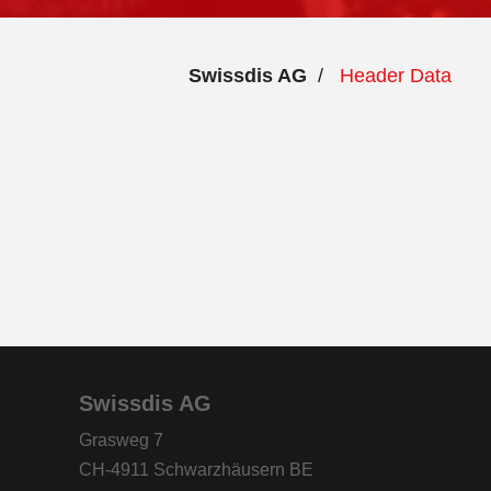
Swissdis AG
/
Header Data
Swissdis AG
Grasweg 7
CH-4911 Schwarzhäusern BE