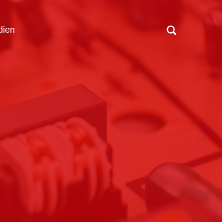
ien
?