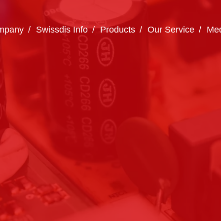
mpany
Swissdis Info
Products
Our Service
Med
Wie können wir Ihnen helfen