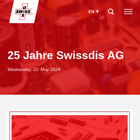
EN
25 Jahre Swissdis AG
How can we help you?
Wednesday, 22. May 2024